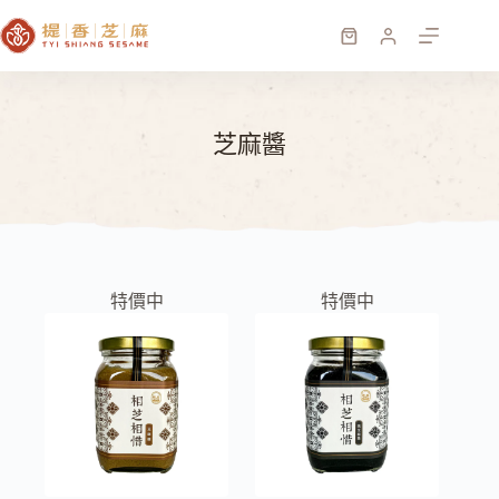
跳
至
購
主
物
要
車
內
芝麻醬
容
特價中
特價中