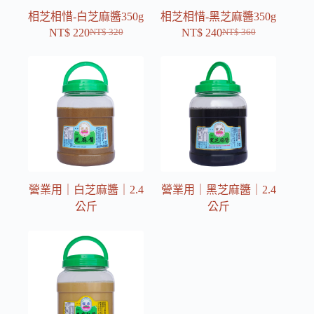
相芝相惜-白芝麻醬350g
相芝相惜-黑芝麻醬350g
NT$
220
NT$
240
NT$
320
NT$
360
原
目
原
目
始
前
始
前
價
價
價
價
格：
格：
格：
格：
NT$ 320。
NT$ 220。
NT$ 360。
NT$ 240。
營業用｜白芝麻醬｜2.4
營業用｜黑芝麻醬｜2.4
公斤
公斤