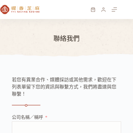
跳
至
購
主
物
要
車
內
聯絡我們
容
若您有異業合作、媒體採訪或其他需求，歡迎在下
列表單留下您的資訊與聯繫方式，我們將盡速與您
聯繫！
公司名稱／稱呼